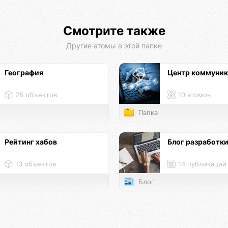
Смотрите также
Другие атомы в этой папке
География
Центр коммуни
25 объектов
10 атомов
Папка
Рейтинг хабов
Блог разработк
13 объектов
14 публикаций
Блог