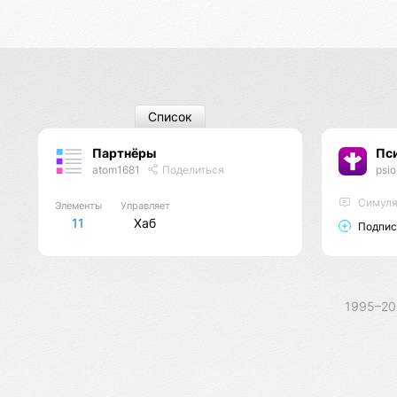
Список
Партнёры
Пс
atom1681
Поделиться
psi
Cимуля
Элементы
Управляет
11
Хаб
Подпис
1995–2