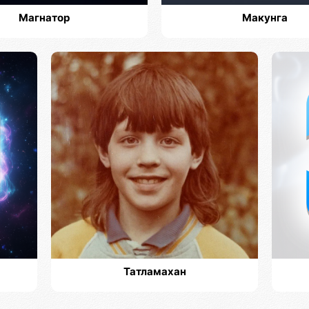
Магнатор
Макунга
Татламахан