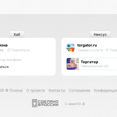
Хаб
Нексус
иона
torgator.ru
ona
Поделиться
Товары и услуги
Поде
тор ноосферы
Торгатор
Официальный хаб
аться
026 ©
Псиона
О проекте
Контакты
Соглашение
Конфиденци
С нами КО 🕉️