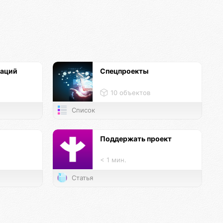
каций
Спецпроекты
10 объектов
Список
и
Поддержать проект
< 1 мин.
Статья