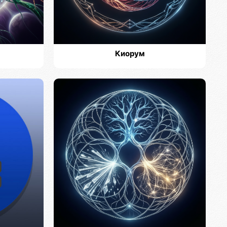
Киорум