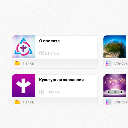
О проекте
21 атом
Папка
Список
Культурная экспансия
3 атома
Папка
Список