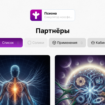
Псиона
Cимулятор ноосферы
Партнёры
Список
0
Солики
Применения
0
Кабин