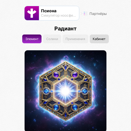
Псиона
Партнёры
Cимулятор ноосферы
Радиант
Элемент
Солики
Применения
Кабинет