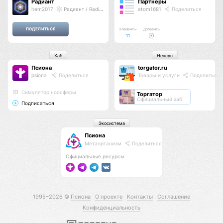
Радиант
Партнёры
item2017
Радиант / Radiant
atom1681
Поделиться
Элементы
Добавить
11
Хаб
Нексус
Псиона
torgator.ru
psiona
Поделиться
Товары и услуги
Поделиться
Cимулятор ноосферы
Торгатор
Официальный хаб
Подписаться
Экосистема
Псиона
Метаорганизм
Поделиться
Официальные ресурсы:
1995–2026 ©
Псиона
О проекте
Контакты
Соглашение
Конфиденциальность