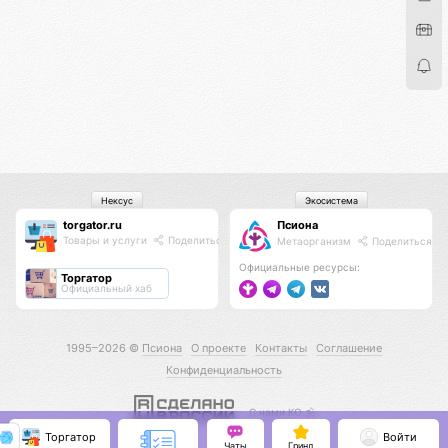
Нексус
Экосистема
torgator.ru
Псиона
Товары и услуги
Поделиться
Метаорганизм
Поделиться
Официальные ресурсы:
Торгатор
Официальный хаб
1995–2026 ©
Псиона
О проекте
Контакты
Соглашение
Конфиденциальность
С нами КО 🕉️
Торгатор
Войти
Чаты
Гринд