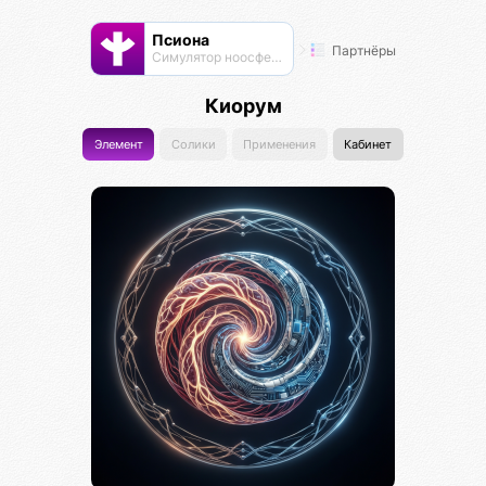
Псиона
Партнёры
Cимулятор ноосферы
Киорум
Элемент
Солики
Применения
Кабинет