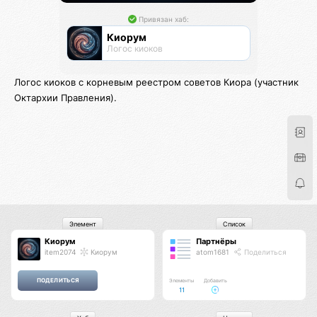
Привязан хаб:
Киорум
Логос киоков
Логос киоков с корневым реестром советов Киора (участник
Октархии Правления).
Элемент
Список
Киорум
Партнёры
item2074
Киорум
atom1681
Поделиться
Элементы
Добавить
11