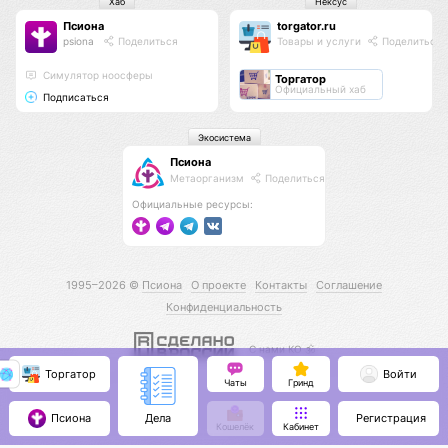
Хаб
Нексус
Псиона
torgator.ru
psiona
Поделиться
Товары и услуги
Поделиться
Cимулятор ноосферы
Торгатор
Официальный хаб
Подписаться
Экосистема
Псиона
Метаорганизм
Поделиться
Официальные ресурсы:
1995–2026 ©
Псиона
О проекте
Контакты
Соглашение
Конфиденциальность
С нами КО 🕉️
Торгатор
Войти
Чаты
Гринд
Псиона
Регистрация
Дела
Кошелёк
Кабинет