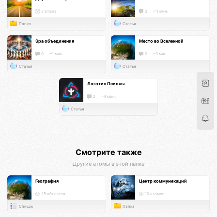
3 атома
3
< 1 мин.
Папка
Статья
Эра объединения
Место во Вселенной
0
~1 мин.
0
~3 мин.
Статья
Статья
Логотип Псионы
2
~4 мин.
Статья
Смотрите также
Другие атомы в этой папке
География
Центр коммуникаций
25 объектов
10 атомов
Список
Папка