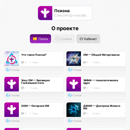
Псиона
Cимулятор ноосферы
О проекте
Папка
Солики
Кабинет
Что такое Псиона?
ОМ — Общий Метарганизм
0
< 1 мин.
0
~1 мин.
Статья
Статья
Эпос ОМ — Эволюция
ЭММА — технологическое
Глобальной Сети
ядро
0
~1 мин.
0
~4 мин.
Статья
Статья
ООМ — Октархия ОМ
ДЖИИ — Доктрина Живого
ИИ
0
< 1 мин.
0
~5 мин.
Статья
Статья