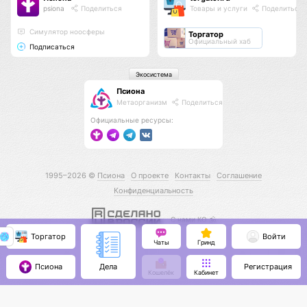
psiona
Поделиться
Товары и услуги
Поделиться
Cимулятор ноосферы
Торгатор
Официальный хаб
Подписаться
Экосистема
Псиона
Метаорганизм
Поделиться
Официальные ресурсы:
1995–2026 ©
Псиона
О проекте
Контакты
Соглашение
Конфиденциальность
С нами КО 🕉️
Торгатор
Войти
Чаты
Гринд
Псиона
Регистрация
Дела
Кошелёк
Кабинет