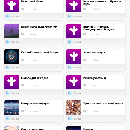
Квантовый Конь
Великая Иллюзия — Правила
Игры
0
~1 мин.
0
~3 мин.
Статья
Статья
Как приручить дракона? 🐉
ВСР 2030 — Взрыв
Сингулярности Разума
0
~5 мин.
0
~1 мин.
Статья
Статья
Кой — Коллективный Разум
Этапы эволюции
0
~1 мин.
0
< 1 мин.
Статья
Статья
Польза для каждого
Ранние участники
0
< 1 мин.
0
< 1 мин.
Статья
Статья
Цифровая платформа
Пространства для сообществ
0
< 1 мин.
0
< 1 мин.
Статья
Статья
Дорожные карты
Начало