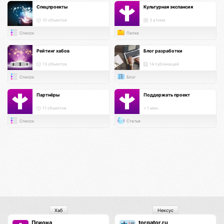
Спецпроекты
Культурная экспансия
10 объектов
3 атома
Список
Папка
Рейтинг хабов
Блог разработки
13 объектов
14 публикаций
Список
Блог
Партнёры
Поддержать проект
11 объектов
< 1 мин.
Список
Статья
Хаб
Нексус
Псиона
torgator.ru