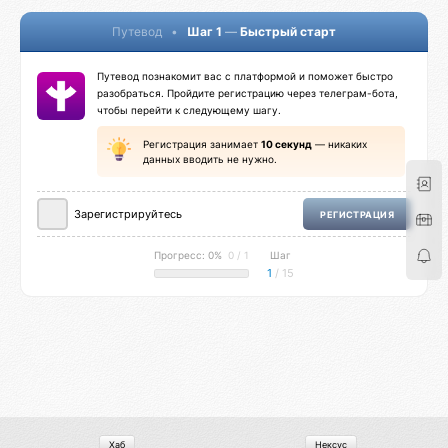
Путевод
•
Шаг 1
—
Быстрый старт
Путевод познакомит вас с платформой и поможет быстро
разобраться. Пройдите регистрацию через телеграм-бота,
чтобы перейти к следующему шагу.
Регистрация занимает
10 секунд
— никаких
данных вводить не нужно.
Зарегистрируйтесь
РЕГИСТРАЦИЯ
Прогресс: 0%
0 / 1
Шаг
1
/ 15
Хаб
Нексус