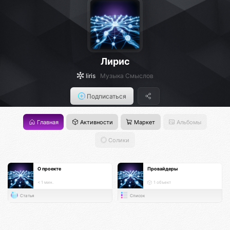
Лирис
liris
Музыка Смыслов
Подписаться
Главная
Активности
Маркет
Альбомы
Солики
О проекте
Провайдеры
< 1 мин.
1 объект
Статья
Список