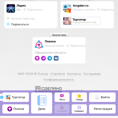
Лирис
torgator.ru
liris
Поделиться
Товары и услуги
Поделиться
Музыка Смыслов
Торгатор
Официальный хаб
Подписаться
Экосистема
Псиона
Метаорганизм
Поделиться
Официальные ресурсы:
1995–2026 ©
Псиона
О проекте
Контакты
Соглашение
Конфиденциальность
С нами КО 🕉️
Торгатор
Войти
Чаты
Гринд
Псиона
Регистрация
Дела
Кошелёк
Кабинет