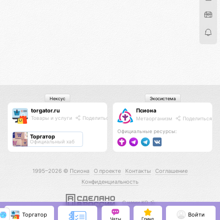
Нексус
Экосистема
torgator.ru
Псиона
Товары и услуги
Поделиться
Метаорганизм
Поделиться
Официальные ресурсы:
Торгатор
Официальный хаб
1995–2026 ©
Псиона
О проекте
Контакты
Соглашение
Конфиденциальность
С нами КО 🕉️
Торгатор
Войти
Чаты
Гринд