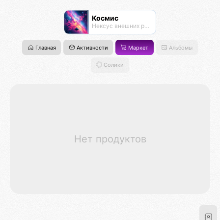
Космис
Нексус внешних рубежей
Главная
Активности
Маркет
Альбомы
Солики
Нет продуктов