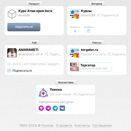
Продукт
Витрина
Курс Атма крия йоги
Курсы
item839
atom1264
Поделиться
Продукты
Добавить
2
Хаб
Нексус
AMARAMETI
torgator.ru
amarameti
4
Поделиться
Товары и услуги
Поделиться
ЙОГА | АРТ ПРАКТИКИ | МЕДИТАЦИИ
Торгатор
Официальный хаб
Подписаться
Экосистема
Псиона
Метаорганизм
Поделиться
Официальные ресурсы:
1995–2026 ©
Псиона
О проекте
Контакты
Соглашение