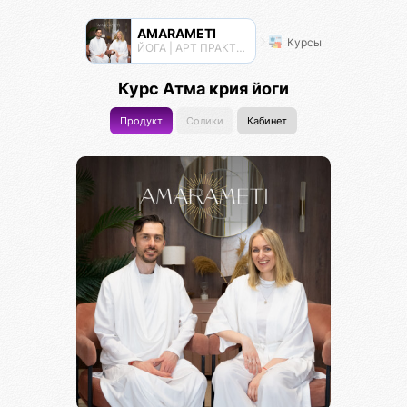
AMARAMETI
Курсы
ЙОГА | АРТ ПРАКТИКИ | МЕДИТАЦИИ
Курс Атма крия йоги
Продукт
Солики
Кабинет