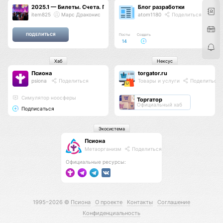
2025.1 — Билеты. Счета. Платежи. Кабинет организатора. Спецпро
Блог разработки
item825
Марс Драконис
atom1180
Поделиться
Посты
Создать
14
Хаб
Нексус
Псиона
torgator.ru
psiona
Поделиться
Товары и услуги
Поделиться
Cимулятор ноосферы
Торгатор
Официальный хаб
Подписаться
Экосистема
Псиона
Метаорганизм
Поделиться
Официальные ресурсы:
1995–2026 ©
Псиона
О проекте
Контакты
Соглашение
Конфиденциальность