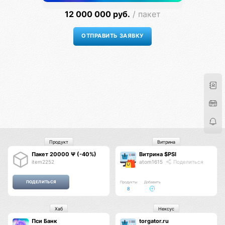
12 000 000 руб.
/ пакет
Продукт
Витрина
Пакет 20000 Ψ (-40%)
Витрина $PSI
item2252
atom1615
Поделиться
Продукты
Добавить
8
Хаб
Нексус
Пси Банк
torgator.ru