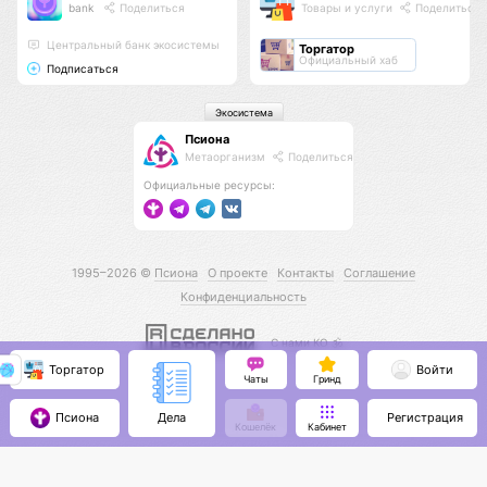
bank
Поделиться
Товары и услуги
Поделиться
Центральный банк экосистемы
Торгатор
Официальный хаб
Подписаться
Экосистема
Псиона
Метаорганизм
Поделиться
Официальные ресурсы:
1995–2026 ©
Псиона
О проекте
Контакты
Соглашение
Конфиденциальность
С нами КО 🕉️
Торгатор
Войти
Чаты
Гринд
Псиона
Регистрация
Дела
Кошелёк
Кабинет