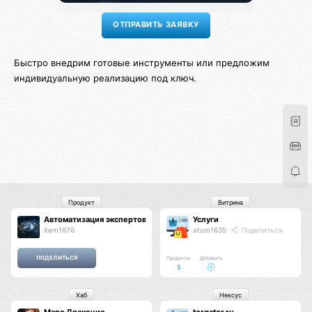
Быстро внедрим готовые инструменты или предложим
индивидуальную реализацию под ключ.
Продукт
Витрина
Автоматизация экспертов и организаций
Услуги
item1876
atom1635
Поделиться
Продукты
Добавить
5
Хаб
Нексус