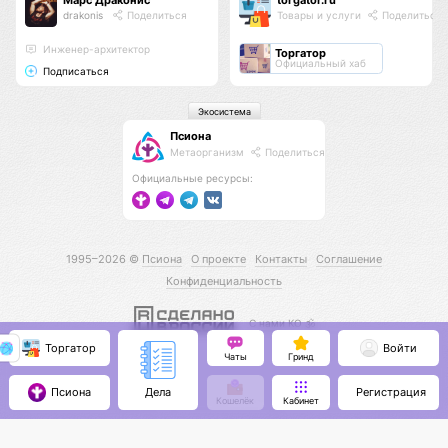
Марс Драконис
torgator.ru
drakonis
Поделиться
Товары и услуги
Поделиться
Инженер-архитектор
Торгатор
Официальный хаб
Подписаться
Экосистема
Псиона
Метаорганизм
Поделиться
Официальные ресурсы:
1995–2026 ©
Псиона
О проекте
Контакты
Соглашение
Конфиденциальность
С нами КО 🕉️
Торгатор
Войти
Чаты
Гринд
Псиона
Регистрация
Дела
Кошелёк
Кабинет