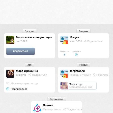
Продукт
Витрина
Бесплатная консультация
Услуги
item1873
atom1635
Поделиться
Продукты
Добавить
5
Хаб
Нексус
Марс Драконис
torgator.ru
drakonis
Поделиться
Товары и услуги
Поделиться
Инженер-архитектор
Торгатор
Официальный хаб
Подписаться
Экосистема
Псиона
Метаорганизм
Поделиться