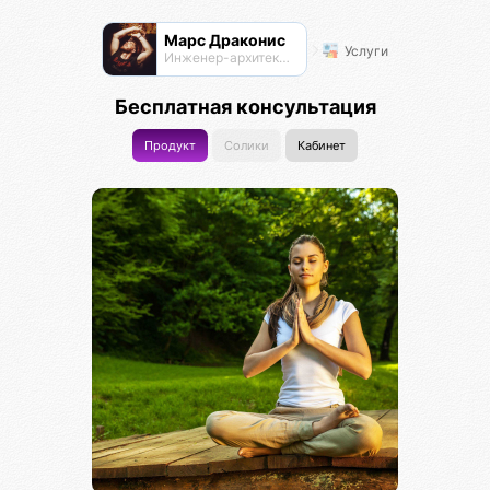
Марс Драконис
Услуги
Инженер-архитектор
Бесплатная консультация
Продукт
Солики
Кабинет