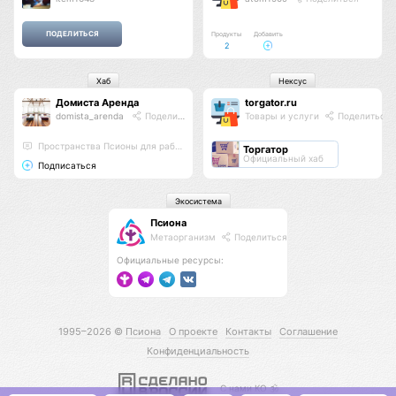
Продукты
Добавить
2
Хаб
Нексус
Домиста Аренда
torgator.ru
domista_arenda
Поделиться
Товары и услуги
Поделиться
Пространства Псионы для работы и отдыха
Торгатор
Официальный хаб
Подписаться
Экосистема
Псиона
Метаорганизм
Поделиться
Официальные ресурсы:
1995–2026 ©
Псиона
О проекте
Контакты
Соглашение
Конфиденциальность
С нами КО 🕉️