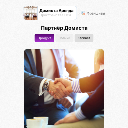
Домиста Аренда
Франшизы
Пространства Псионы для работы и отдыха
Партнёр Домиста
Продукт
Солики
Кабинет