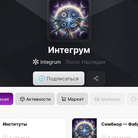
Интегрум
integrum
Логос Наследия
Подписаться
вная
Активности
Маркет
Альбомы
Институты
Симбиор — Фаб
4 объекта
8 объектов