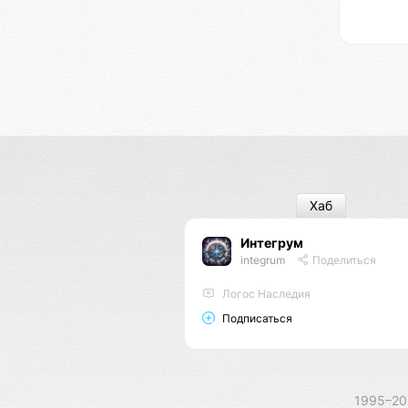
Хаб
Интегрум
integrum
Поделиться
Логос Наследия
Подписаться
1995–2