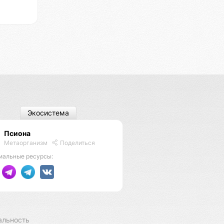
Экосистема
Псиона
Метаорганизм
Поделиться
иальные ресурсы:
альность