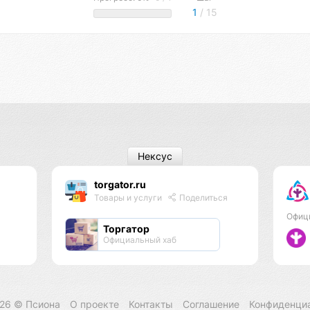
1
/ 15
Нексус
torgator.ru
Товары и услуги
Поделиться
Офиц
Торгатор
Официальный хаб
026 ©
Псиона
О проекте
Контакты
Соглашение
Конфиденци