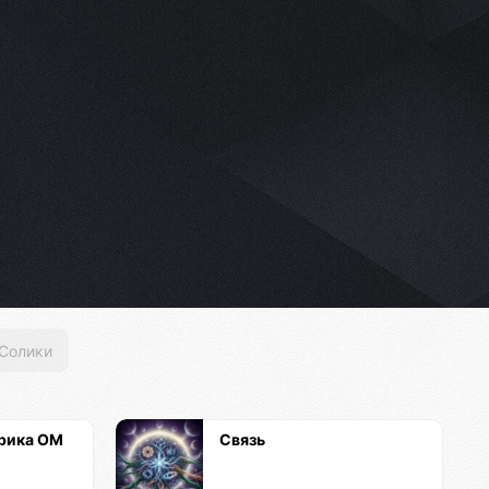
Солики
рика ОМ
Связь