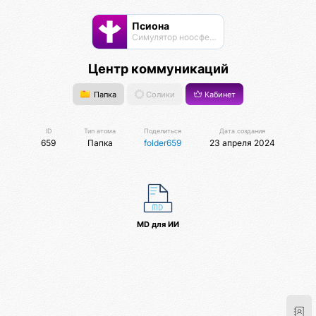
Псиона
Cимулятор ноосферы
Центр коммуникаций
Папка
Солики
Кабинет
ID
Тип атома
Поделиться
Дата создания
659
Папка
folder659
23 апреля 2024
MD для ИИ