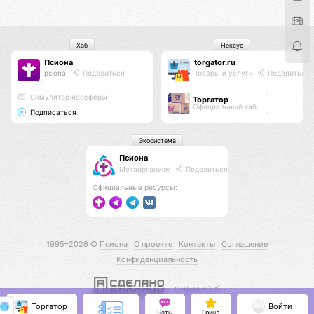
Хаб
Нексус
Псиона
torgator.ru
psiona
Поделиться
Товары и услуги
Поделиться
Cимулятор ноосферы
Торгатор
Официальный хаб
Подписаться
Экосистема
Псиона
Метаорганизм
Поделиться
Официальные ресурсы:
1995–2026 ©
Псиона
О проекте
Контакты
Соглашение
Конфиденциальность
С нами КО 🕉️
Торгатор
Войти
Чаты
Гринд