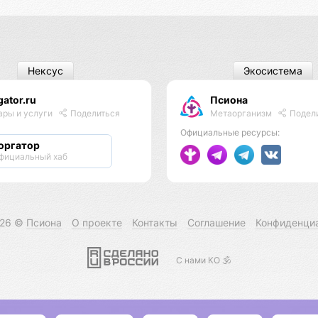
Нексус
Экосистема
gator.ru
Псиона
Метаорганизм
Подел
ары и услуги
Поделиться
Официальные ресурсы:
оргатор
фициальный хаб
026 ©
Псиона
О проекте
Контакты
Соглашение
Конфиденци
С нами КО 🕉️