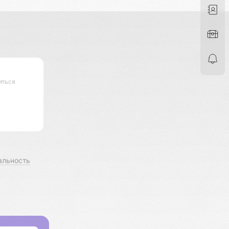
иться
альность