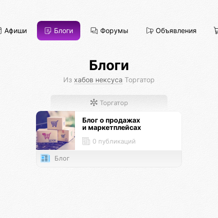
Афиши
Блоги
Форумы
Объявления
Блоги
Из
хабов нексуса
Торгатор
Торгатор
Блог о продажах
и маркетплейсах
0 публикаций
Блог