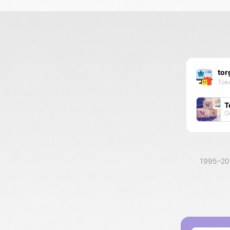
tor
Тов
Т
О
1995–2