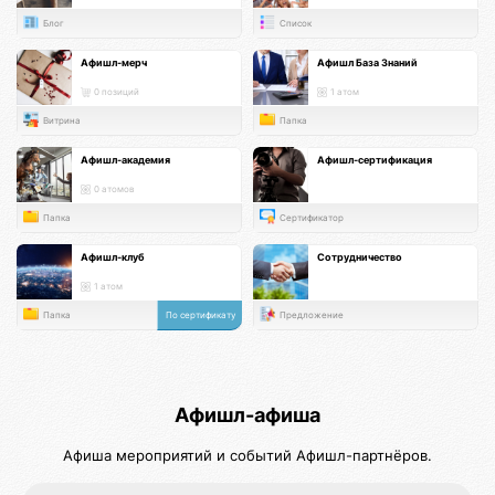
Блог
Список
Афишл-мерч
Афишл База Знаний
0 позиций
1 атом
Витрина
Папка
Афишл-академия
Афишл-сертификация
0 атомов
Папка
Сертификатор
Афишл-клуб
Сотрудничество
1 атом
Папка
По сертификату
Предложение
Афишл-афиша
Афиша мероприятий и событий Афишл-партнёров.