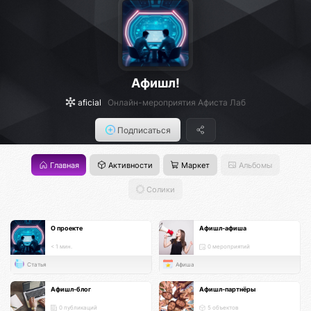
Афишл!
aficial
Онлайн-мероприятия Афиста Лаб
Подписаться
Главная
Активности
Маркет
Альбомы
Солики
О проекте
Афишл-афиша
< 1 мин.
0 мероприятий
Статья
Афиша
Афишл-блог
Афишл-партнёры
0 публикаций
5 объектов