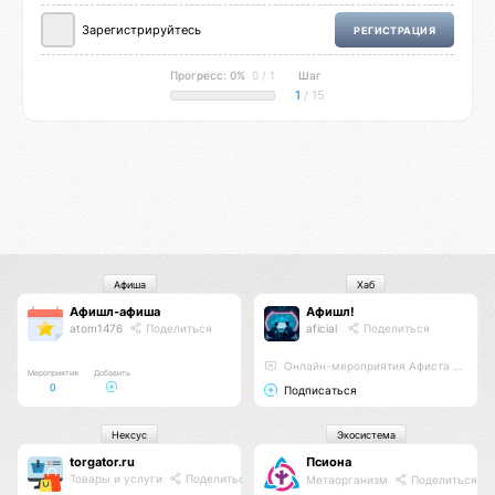
Зарегистрируйтесь
РЕГИСТРАЦИЯ
Прогресс: 0%
0 / 1
Шаг
1
/ 15
Афиша
Хаб
Афишл-афиша
Афишл!
atom1476
Поделиться
aficial
Поделиться
Онлайн-мероприятия Афиста Лаб
Мероприятия
Добавить
0
Подписаться
Нексус
Экосистема
torgator.ru
Псиона
Товары и услуги
Поделиться
Метаорганизм
Поделиться