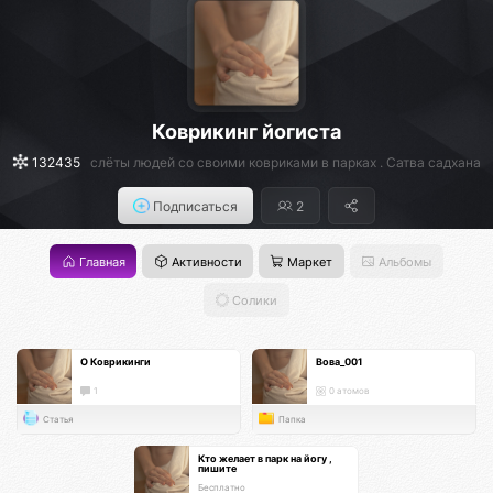
Коврикинг йогиста
132435
слёты людей со своими ковриками в парках . Сатва садхана
Подписаться
2
Главная
Активности
Маркет
Альбомы
Солики
О Коврикинги
Вова_001
1
0 атомов
Статья
Папка
Кто желает в парк на йогу ,
пишите
Бесплатно