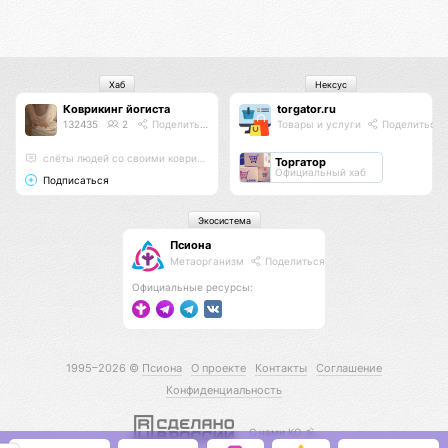
Хаб
Нексус
Коврикинг йогиста
torgator.ru
132435
2
Поделиться
Товары и услуги
Поделиться
слёты людей со своими ковриками в парках . Сатва садхана
Торгатор
Официальный хаб
Подписаться
Экосистема
Псиона
Метаорганизм
Поделиться
Официальные ресурсы:
1995–2026 ©
Псиона
О проекте
Контакты
Соглашение
Конфиденциальность
С нами КО 🕉️