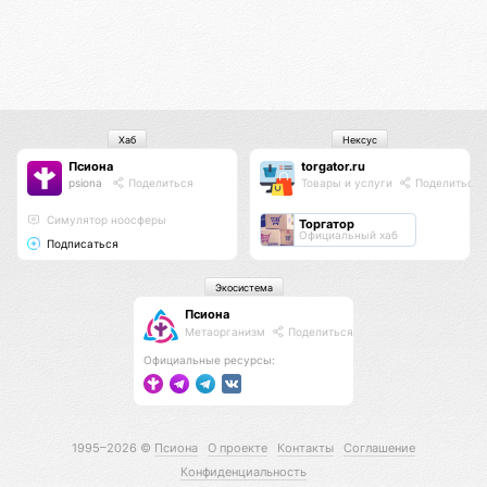
Хаб
Нексус
Псиона
torgator.ru
psiona
Поделиться
Товары и услуги
Поделиться
Cимулятор ноосферы
Торгатор
Официальный хаб
Подписаться
Экосистема
Псиона
Метаорганизм
Поделиться
Официальные ресурсы:
1995–2026 ©
Псиона
О проекте
Контакты
Соглашение
Конфиденциальность