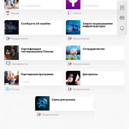
1 обсуждение
0 объектов
Форум
Список
Сообщить об ошибке
Запрос на расширение
инфраструктуры
Предложение
Предложение
Сертификация
Сотрудничество
тестировщиков Псионы
Сертификатор
Предложение
Партнерская программа
Для прессы
< 1 мин.
Статья
Предложение
Связь для циоков
Предложение