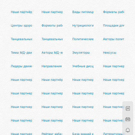
Наши партнёры
Наши партнеры
Виды питомцев
Форматы работы спе
Центры здоровья
Форматы работы йога-мастеров
Нутрициологи
Площадки для танц 
Танцевальные проекты
Танцевальные услуги
Политические темы
Авторы политическо
Темы МД-движения
Авторы МД-контента
Эмуляторы
Нексусы
Лидеры движения
Направления коучинга
Учебные дисциплины
Наши партнеры
Наши партнеры
Наши партнёры
Наши партнеры
Наши партнеры
Наши партнеры
Наши партнеры
Наши партнеры
Наши партнеры
Наши партнеры
Наши партнеры
Наши партнеры
Наши партнеры
Наши партнеры
Наши партнеры
Наши партнеры
Наши партнеры
Наши партнеры
Рейтинг хаба-хаба
База знаний криптоиндустрии
Литературные авто