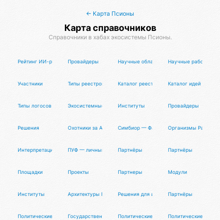
← Карта Псионы
Карта справочников
Справочники в хабах экосистемы Псионы.
Рейтинг ИИ-редакторов кода (IDE)
Провайдеры
Научные области
Научные работы
Участники
Типы реестров советов
Каталог реестров советов
Каталог идей логосо
Типы логосов
Экосистемные логосы
Институты
Провайдеры
Решения
Охотники за Адской Пеной
Симбиор — Фабрика ОМ
Организмы Разума 
Интерпретации Акаши
ПУФ — личный циок
Партнёры
Партнёры
Площадки
Проекты
Партнеры
Модули
Институты
Архитектуры Пуфлера
Решения для инференса нейросетей
Партнёры
Политические режимы
Государственные гео-модели
Политические роли
Политические лиде