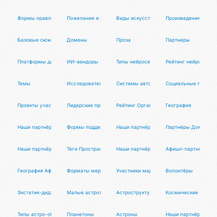
Формы правления
Пожелания и предложения
Виды искусств
Произведения
Базовые сюжеты
Домены
Проза
Партнеры
Платформы для ИИ-разработчиков
ИИ-вендоры
Типы нейросетей
Рейтинг нейросетей
Темы
Исследователи
Системы автоматизации
Социальные платфо
Проекты участников
Лидерские программы
Рейтинг Организаторов Афиста
География
Наши партнёры
Формы поддержки
Наши партнёры
Партнёры Домиста 
Наши партнёры
Теги Пространств Домиста
Наши партнёры
Афишл-партнёры
География Афиста Лаб
Форматы мероприятий
Участники маркета
Волонтёры
Экстатик-диджеи
Малые астротела
Астроструктуры
Космические станци
Типы астро-объектов
Планетоны
Астроны
Наши партнёры