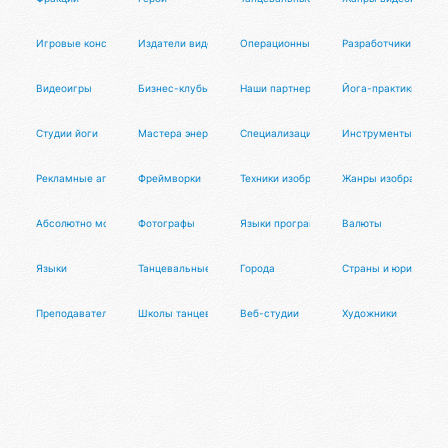
Игровые консоли
Издатели видеоигр
Операционные системы
Разработчики видео
Видеоигры
Бизнес-клубы
Наши партнеры
Йога-практики
Студии йоги
Мастера энергопрактик
Специализации
Инструменты для м
Рекламные агентства
Фреймворки
Техники изобразительного искусства
Жанры изобразитель
Абсолютно мощный рейтинг
Фотографы
Языки программирования и разметки
Валюты
Языки
Танцевальные направления
Города
Страны и юрисдикци
Преподаватели танцев
Школы танцев
Веб-студии
Художники