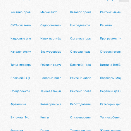
Хостинг-провайдеры
Марки авто
Каталог производителей
Рейтинг мемов
CMS-системы
Оздоровительные практики
Ингредиенты блюд
Рецепты
Кадровые агентства
Наши партнёры
Организаторы туров
Программы туров
Каталог экскурсий
Экскурсоводы
Отрасли права
Отрасли экономики
Типы мероприятий
Рейтинг ведущих
Блокчейн-решения
Витрина Веб3-старт
Блокчейны (LAYER-1)
Часовые пояса
Рейтинг хабов
Партнеры Маркетун
Спецпроекты
Танцевальные фотографы
Рейтинг блогеров
Сервисы для блогер
Франшизы
Категории услуг
Работодатели
Категории цифровых
Витрина IT-стартапов
Книги
Стихотворения
Теги особенностей
Фракции
Герои
Танцевальные диджеи
Жанры видеоигр