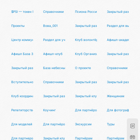
$PSI — токен Псионы
Справочники
Псиона Россия
Закрытый раздел
Проекты
Вова_001
Закрытый раздел
Раздел для выпускн
Центр коммуникаций
Раздел для участников
Клуб волонтёров
Афишл-академия
Афишл База Знаний
Афишл-клуб
Клуб Организаторов
Закрытый раздел
Закрытый раздел
База небесных тел
О проекте
Справочники
Вступительное слово
Справочники
Закрытый раздел
Закрытый раздел
Клуб координаторов
Закрытый раздел
Закрытый клуб
Женщинам
Репетиторство
Коучинг
Для партнёров
Для фотографов
Для моделей
Для партнёров
Экскурсии
Туры
Для партнеров
Закрытый клуб МД
Партнёрам
Партнёрам