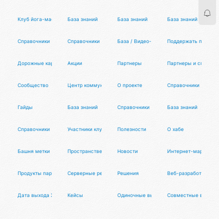
Клуб йога-мастеров
База знаний
База знаний
База знаний
Справочники
Справочники
База / Видео-архив
Поддержать проект
Дорожные карты
Акции
Партнеры
Партнеры и спецпро
Сообщество
Центр коммуникаций
О проекте
Справочники
Гайды
База знаний
Справочники
База знаний
Справочники
Участники клуба
Полезности
О хабе
Башня метки
Пространственный храм
Новости
Интернет-маркетинг
Продукты партнеров
Серверные решения
Решения
Веб-разработка
Дата выхода XCOM 3
Кейсы
Одиночные выступления
Совместные выступ