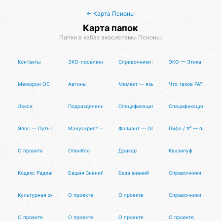
← Карта Псионы
Карта папок
Папки в хабах экосистемы Псионы.
Контакты
ЭКО-поселения
Справочники и рейтинги
ЭКО — Этика Кванто
Меморон ОС
Автоны
Мемект — язык разметки данных
Что такое РА?
Локси
Подразделения
Спецификация
Спецификация
Эпос — Путь Исследователя
Манускрипт — Опенсорсная Философия
Фолиант — Общая Книга Знаний
Пифо / π⁴ — партне
О проекте
ОпенКло
Дракор
Квазипуф
Кодекс Радианта
Башня Знаний
База знаний
Справочники
Культурная экспансия
О проекте
О проекте
Справочники
О проекте
О проекте
О проекте
О проекте