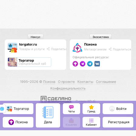
Нексус
Экосистема
torgator.ru
Псиона
Товары и услуги
Поделиться
Метаорганизм
Поделиться
Официальные ресурсы:
Торгатор
Официальный хаб
1995–2026 ©
Псиона
О проекте
Контакты
Соглашение
Конфиденциальность
С нами КО 🕉️
Торгатор
Войти
Чаты
Гринд
Псиона
Регистрация
Дела
Кошелёк
Кабинет