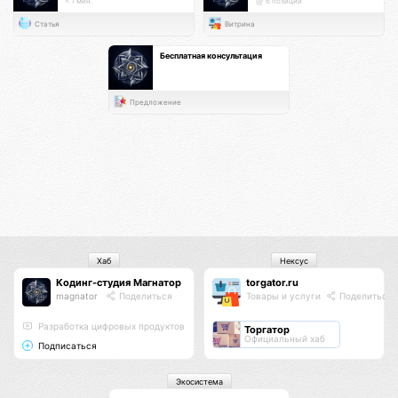
< 1 мин.
6 позиций
Статья
Витрина
Бесплатная консультация
Предложение
Хаб
Нексус
Кодинг-студия Магнатор
torgator.ru
magnator
Поделиться
Товары и услуги
Поделиться
Разработка цифровых продуктов
Торгатор
Официальный хаб
Подписаться
Экосистема