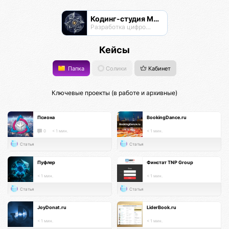
Кодинг-студия Магнатор
Разработка цифровых продуктов
Кейсы
Папка
Солики
Кабинет
Ключевые проекты (в работе и архивные)
Псиона
BookingDance.ru
0
< 1 мин.
< 1 мин.
Статья
Статья
Пуфлер
Финстат TNP Group
< 1 мин.
< 1 мин.
Статья
Статья
JoyDonat.ru
LiderBook.ru
< 1 мин.
< 1 мин.