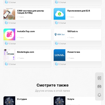
Статья
Статья
CRM-система для школы
Приложения для Б24
танцев ArtWay
< 1 мин.
< 1 мин.
Статья
Статья
InstaGoTop.com
1001zal.ru
< 1 мин.
< 1 мин.
Статья
Статья
Kinderlogia.com
Ловасточка
< 1 мин.
< 1 мин.
Статья
Статья
Смотрите также
Другие атомы в этой папке
О студии
Услуги