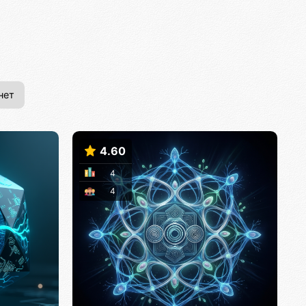
нет
4.60
4
4