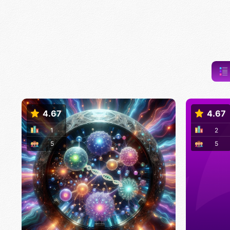
4.67
4.67
1
2
5
5