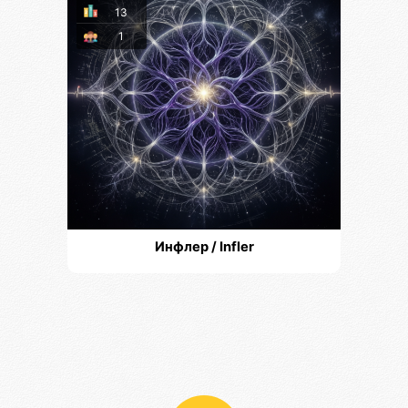
13
1
Инфлер / Infler