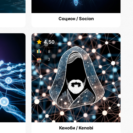
Социон / Socion
4.50
8
3
Кеноби / Kenobi