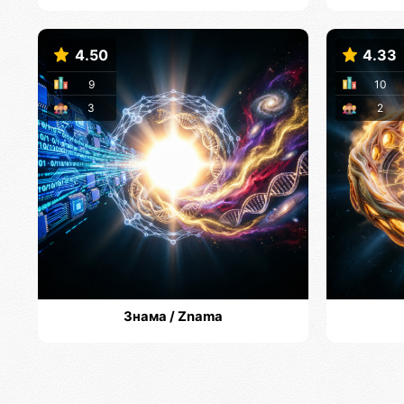
4.50
4.33
9
10
3
2
Знама / Znama