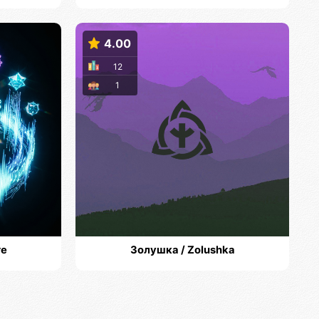
4.00
12
1
re
Золушка / Zolushka