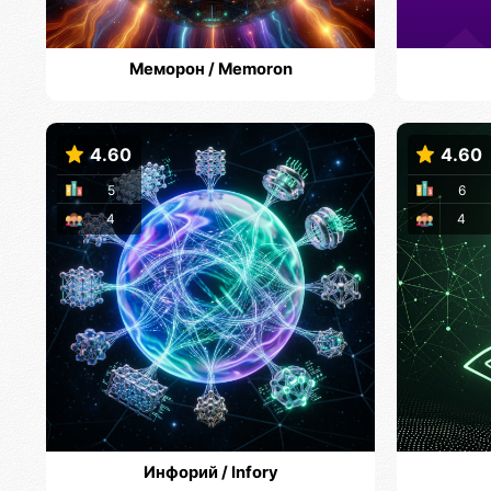
Меморон / Memoron
4.60
4.60
5
6
4
4
Инфорий / Infory