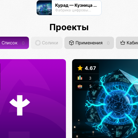
Курад — Кузница Радианта
Фабрика цифровых технологий
Проекты
Список
0
Солики
Применения
0
Каби
4.67
3
5