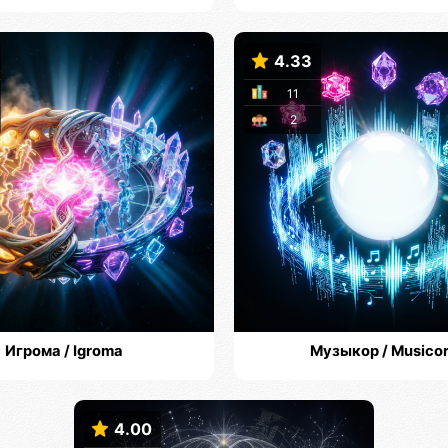
4.33
11
2
Игрома / Igroma
Музыкор / Musico
4.00