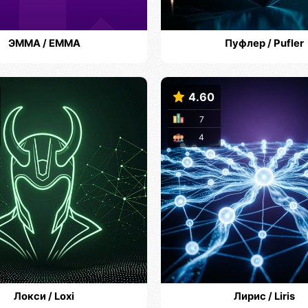
ЭММА / EMMA
Пуфлер / Pufler
4.60
7
4
Локси / Loxi
Лирис / Liris